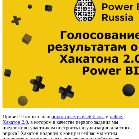
Привет! Помните наш
опрос посетителей блога
и
online-
Хакатон 2.0
, в котором в качестве первого задания мы
предложили участникам построить визуализацию для этого
опроса? Хакатон подошел к концу и сейчас мы хотим
попросить вас помочь нам с определением победителя.