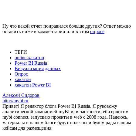
Ну что какой отчет понравился больше других? Ответ можно
оставить ниже в комментарии или в этом
опросе
.
ТЕГИ
online-хакатон
Power BI Russia
Визуализация данных
Опрос
хакатон
хакатон Power BI
Алексей Сидоров
http://mybi.ru
Привет! Я редактор блога Power BI Russia. Я руковожу
аналитической компанией myBI и, в частности, etl-сервисом
mybi connect, запускаю проекты в web с 2008 года. Надеюсь,
материалы в нашем блоге будут полезны и будем рады вашим
кейсам для размещения.