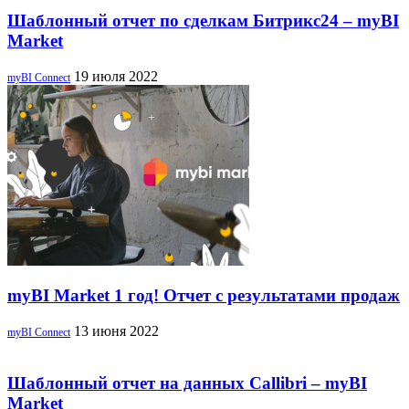
Шаблонный отчет по сделкам Битрикс24 – myBI
Market
19 июля 2022
myBI Connect
myBI Market 1 год! Отчет с результатами продаж
13 июня 2022
myBI Connect
Шаблонный отчет на данных Callibri – myBI
Market